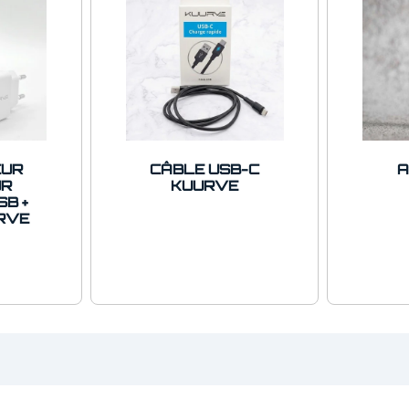
EUR
CÂBLE USB-C
A
UR
KUURVE
SB +
RVE