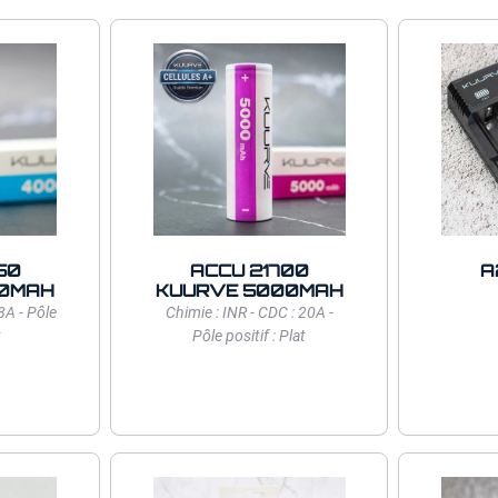
50
ACCU 21700
A
00MAH
KUURVE 5000MAH
8A - Pôle
Chimie : INR - CDC : 20A -
t
Pôle positif : Plat