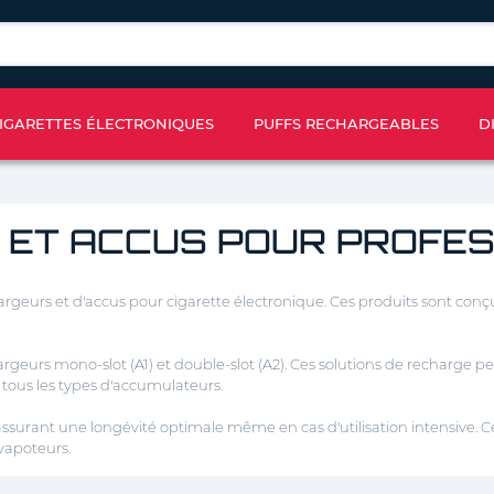
IGARETTES ÉLECTRONIQUES
PUFFS RECHARGEABLES
D
 ET ACCUS POUR PROFES
s et d'accus pour cigarette électronique. Ces produits sont conçus p
rgeurs mono-slot (A1) et double-slot (A2). Ces solutions de recharge 
r tous les types d'accumulateurs.
, assurant une longévité optimale même en cas d'utilisation intensive
 vapoteurs.