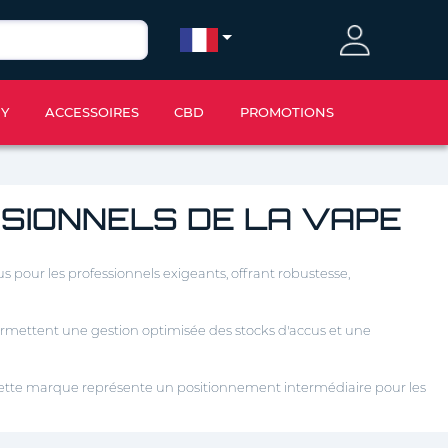
IY
ACCESSOIRES
CBD
PROMOTIONS
SIONNELS DE LA VAPE
our les professionnels exigeants, offrant robustesse,
permettent une gestion optimisée des
stocks d'accus et une
. Cette marque représente un positionnement intermédiaire pour les