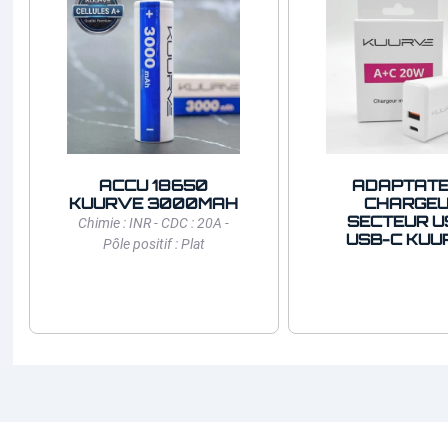
ACCU 18650
ADAPTAT
KUURVE 3000MAH
CHARGE
SECTEUR U
Chimie : INR - CDC : 20A -
USB-C KUU
Pôle positif : Plat