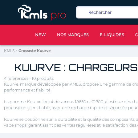
NEW
NOS MARQUES
E-LIQUIDES
C
KMLS
>
Grossiste Kuurve
KUURVE : CHARGEURS
4 références - 10 produits
Kuurve, marque développée par KMLS, propose une gamme de chargeur
performance et fiabilité.
La gamme Kuurve inclut des accus 18650 et 21700, ainsi que des cha
proposition client fiable, avec une recharge rapide et sécurisée pou
Kuurve se positionne sur la durabilité et la qualité des composants
vape shops, garantissant des ventes régulières et la satisfaction des