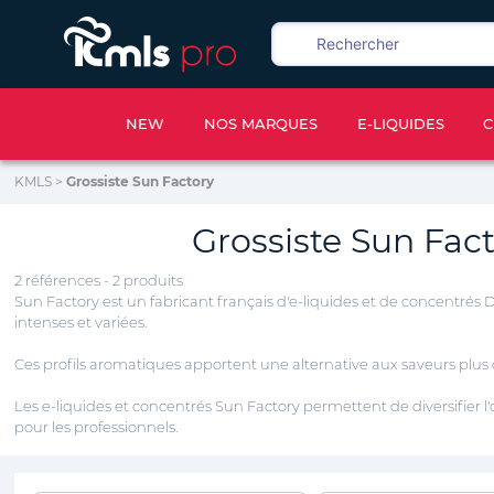
NEW
NOS MARQUES
E-LIQUIDES
C
KMLS
>
Grossiste Sun Factory
Grossiste Sun Fact
2 références - 2 produits
Sun Factory est un fabricant français d'e-liquides et de concentrés D
intenses et variées.
Ces profils aromatiques apportent une alternative aux saveurs plus
Les e-liquides et concentrés Sun Factory permettent de diversifier l
pour les professionnels.