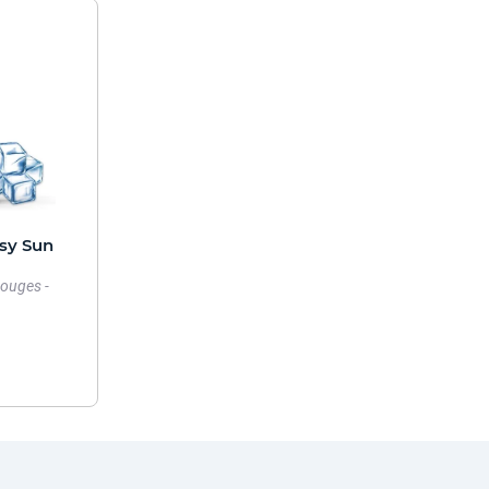
sy Sun
rouges -