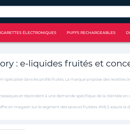
IGARETTES ÉLECTRONIQUES
PUFFS RECHARGEABLES
D
ory : e-liquides fruités et conc
IY spécialisé dans les profils fruités. La marque propose des recettes o
 classiques et répondent à une demande spécifique de la clientèle en
'offre en magasin sur le segment des saveurs fruitées. KMLS assure la 