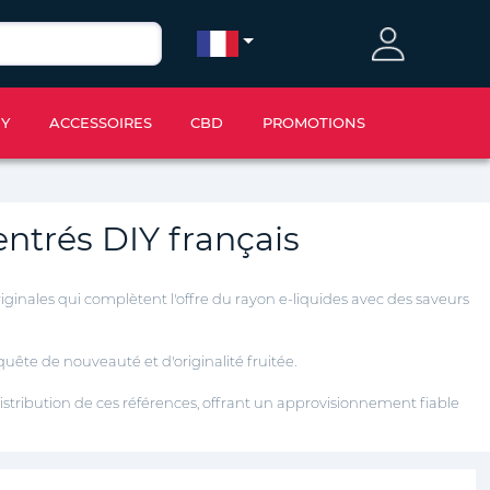
IY
ACCESSOIRES
CBD
PROMOTIONS
entrés DIY français
riginales qui complètent l'offre du rayon e-liquides avec des saveurs
 quête de
nouveauté et d'originalité fruitée.
distribution de ces références, offrant un approvisionnement fiable