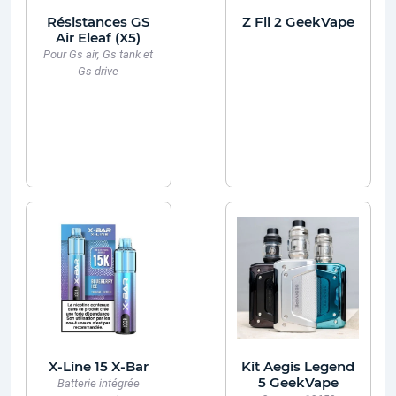
Résistances GS
Z Fli 2 GeekVape
Air Eleaf (X5)
Pour Gs air, Gs tank et
Gs drive
X-Line 15 X-Bar
Kit Aegis Legend
5 GeekVape
Batterie intégrée