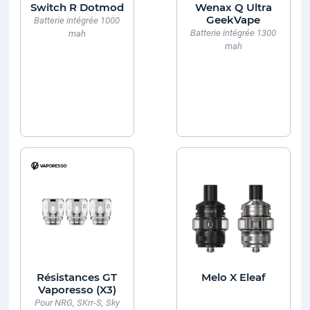
Switch R Dotmod
Wenax Q Ultra
GeekVape
Batterie intégrée 1000
Batterie intégrée 1300
mah
mah
Résistances GT
Melo X Eleaf
Vaporesso (X3)
Pour NRG, SKrr-S, Sky