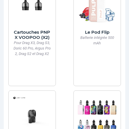
Cartouches PNP
Le Pod Flip
X VOOPOO (X2)
Batterie intégrée 500
Pour Drag X3, Drag S3,
mAh
Doric 60 Pro, Argus Pro
2, Drag S2 et Drag X2