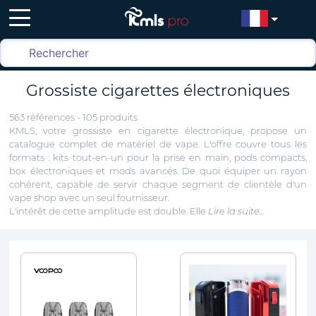
Grossiste cigarettes électroniques
563 références - 105 produits
KMLS, votre grossiste en cigarette électronique, propose un
catalogue complet de matériel de vape. L'offre couvre tous les
formats : kits tout-en-un pour la prise en main, pods compacts,
box électroniques et mods avancés. De quoi équiper un rayon
cohérent, capable de servir chaque segment de clientèle d'un
vape shop avec un seul fournisseur.
L'intérêt de cette amplitude est double. Elle
Lire la suite...