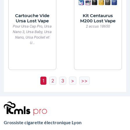
Cartouche Vide
Kit Centaurus
Ursa Lost Vape
M200 Lost Vape
Pour Ursa Cap Pro, Ursa
2 accus 18650
Nano 3, Ursa Baby, Ursa
Nano, Ursa Pocket et
U...
1
2
3
>
>>
Grossiste cigarette électronique Lyon