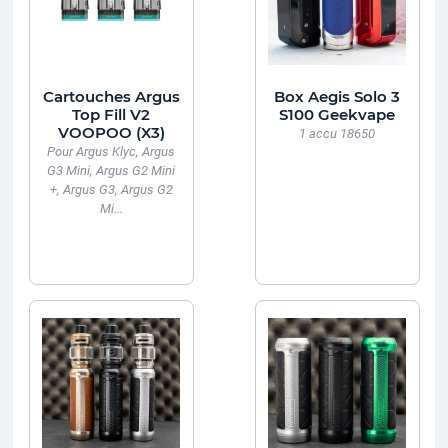
Cartouches Argus
Box Aegis Solo 3
Top Fill V2
S100 Geekvape
VOOPOO (X3)
1 accu 18650
Pour Argus Klyc, Argus
G3 Mini, Argus G2 Mini
+, Argus G3, Argus G2
Mi...