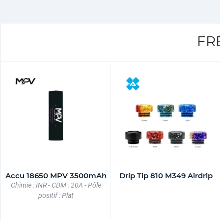
FR
Accu 18650 MPV 3500mAh
Drip Tip 810 M349 Airdrip
Chimie : INR - CDM : 20A - Pôle
positif : Plat