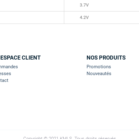
3.7V
4.2V
 ESPACE CLIENT
NOS PRODUITS
mmandes
Promotions
esses
Nouveautés
tact
Copyright © 2021 KMLS. Tous droits réservés