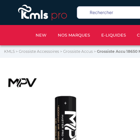
NEW
NOS MARQUES
E-LIQUIDES
C
KMLS
>
Grossiste Accessoires
>
Grossiste Accus
>
Grossiste Accu 1865