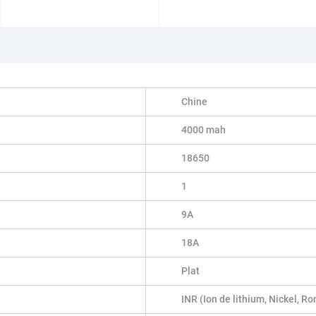
Chine
4000 mah
18650
1
9A
18A
Plat
INR (Ion de lithium, Nickel, Ro