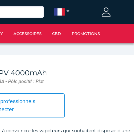
IY
ACCESSOIRES
CBD
PROMOTIONS
MPV 4000mAh
 - Pôle positif : Plat
 professionnels
necter
 convaincre les vapoteurs qui souhaitent disposer d'une