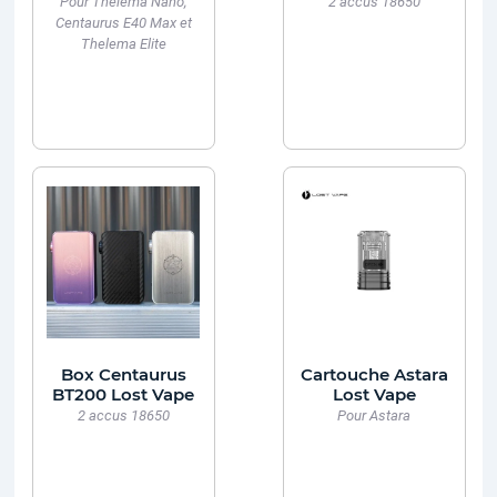
Pour Thelema Nano,
2 accus 18650
Centaurus E40 Max et
Thelema Elite
Box Centaurus
Cartouche Astara
BT200 Lost Vape
Lost Vape
2 accus 18650
Pour Astara