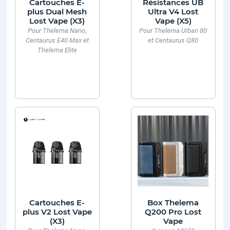
Cartouches E-
Résistances UB
plus Dual Mesh
Ultra V4 Lost
Lost Vape (X3)
Vape (X5)
Pour Thelema Nano,
Pour Thelema Urban 80
Centaurus E40 Max et
et Centaurus Q80
Thelema Elite
Cartouches E-
Box Thelema
plus V2 Lost Vape
Q200 Pro Lost
(X3)
Vape