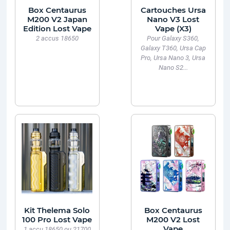
Box Centaurus
Cartouches Ursa
M200 V2 Japan
Nano V3 Lost
Edition Lost Vape
Vape (X3)
2 accus 18650
Pour Galaxy S360,
Galaxy T360, Ursa Cap
Pro, Ursa Nano 3, Ursa
Nano S2...
Kit Thelema Solo
Box Centaurus
100 Pro Lost Vape
M200 V2 Lost
Vape
1 accu 18650 ou 21700