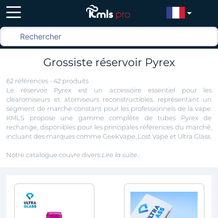
Grossiste réservoir Pyrex
62 références - 42 produits
Le réservoir Pyrex est un accessoire essentiel pour les
clearomiseurs et atomiseurs reconstructibles, représentant un
segment de marché constant pour les professionnels de la vape.
KMLS propose une gamme complète de tubes Pyrex de
rechange, disponibles pour les principales références du marché,
incluant des marques comme GeekVape, Lost Vape et Ultra Glass.
Notre catalogue couvre divers
Lire la suite...