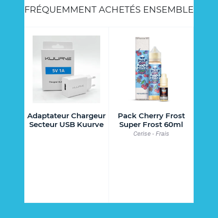
FRÉQUEMMENT ACHETÉS ENSEMBLE
ides
Adaptateur Chargeur
Pack Cherry Frost
Py
(X2)
Secteur USB Kuurve
Super Frost 60ml
, Drag
Cerise - Frais
s, Argus
ic 60