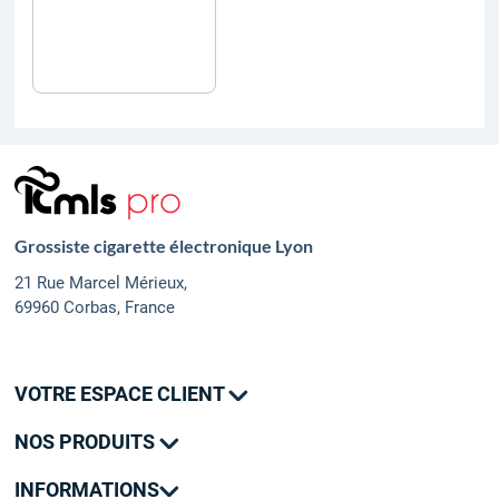
Grossiste cigarette électronique Lyon
21 Rue Marcel Mérieux,
69960 Corbas, France
VOTRE ESPACE CLIENT
Mes commandes
NOS PRODUITS
Mes adresses
Promotions
Mon contact
INFORMATIONS
Nouveautés