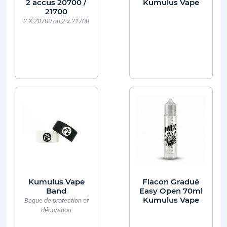
2 accus 20700 /
Kumulus Vape
21700
2 X 20700 ou 2 x 21700
Kumulus Vape
Flacon Gradué
Band
Easy Open 70ml
Kumulus Vape
Bague de protection et
décoration