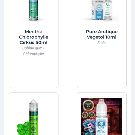
Menthe
Pure Arctique
Chlorophylle
Vegetol 10ml
Cirkus 50ml
Frais
Bubble gum -
Chlorophylle