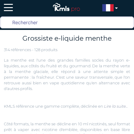
Grossiste e-liquide menthe
314 références - 128 produits
La menthe est l'une des grandes familles socles du rayon e-
liquides, aux côtés du fruité et du gourmand. De la menthe verte
à la menthe glaciale, elle répond à une attente simple et
permanente : la fraîcheur. C'est une saveur transversale, que l'on
retrouve aussi bien en vape quotidienne qu'en alternance avec
d'autres profils.
KMLS référence une gamme complète, déclinée en
Lire la suite...
Côté formats, la menthe se décline en 10 ml nicotinés, seul format
prêt à vaper avec nicotine d'emblée, disponibles en base libre