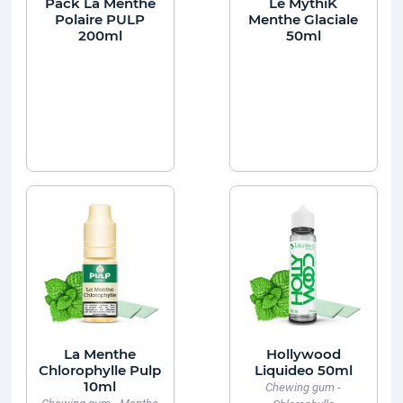
Pack La Menthe
Le MythiK
Polaire PULP
Menthe Glaciale
200ml
50ml
La Menthe
Hollywood
Chlorophylle Pulp
Liquideo 50ml
10ml
Chewing gum -