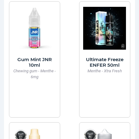
Gum Mint JNR
Ultimate Freeze
10ml
ENFER 50ml
Chewing gum - Menthe -
Menthe - Xtra Fresh
6mg