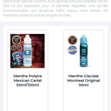
comme en sels de nicotine, et en grands formats à booster (50 ou
100 ml par exemple) pour la clientèle régulière. Une famille
incontournable, qui structure l'offre autour d'un besoin de
fraîcheur constant tout au long de l'année.
Menthe Polaire
Menthe Glaciale
Mexican Cartel
Montreal Original
50ml/100ml
50ml