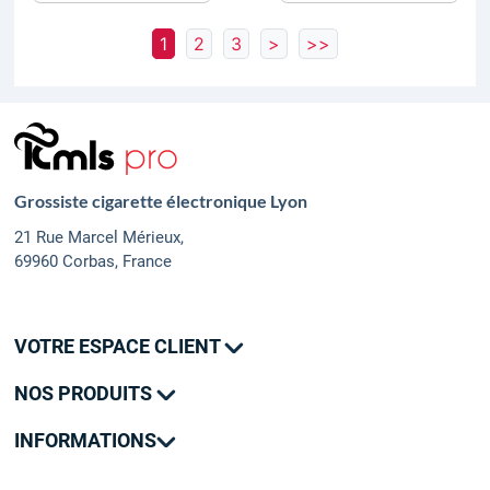
1
2
3
>
>>
Grossiste cigarette électronique Lyon
21 Rue Marcel Mérieux,
69960 Corbas, France
VOTRE ESPACE CLIENT
Mes commandes
NOS PRODUITS
Mes adresses
Promotions
Mon contact
INFORMATIONS
Nouveautés
Livraison