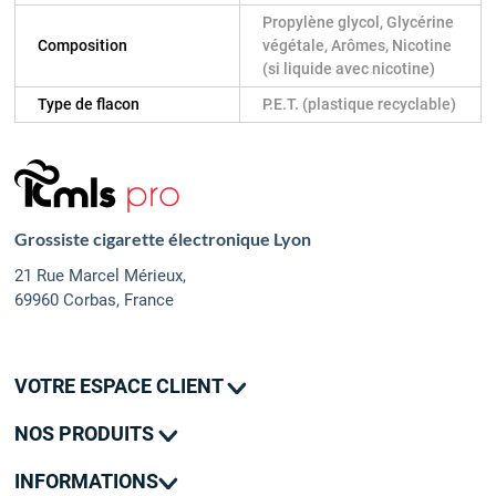
Propylène glycol, Glycérine
Composition
végétale, Arômes, Nicotine
(si liquide avec nicotine)
Type de flacon
P.E.T. (plastique recyclable)
Grossiste cigarette électronique Lyon
21 Rue Marcel Mérieux,
69960 Corbas, France
VOTRE ESPACE CLIENT
Mes commandes
NOS PRODUITS
Mes adresses
Promotions
Mon contact
INFORMATIONS
Nouveautés