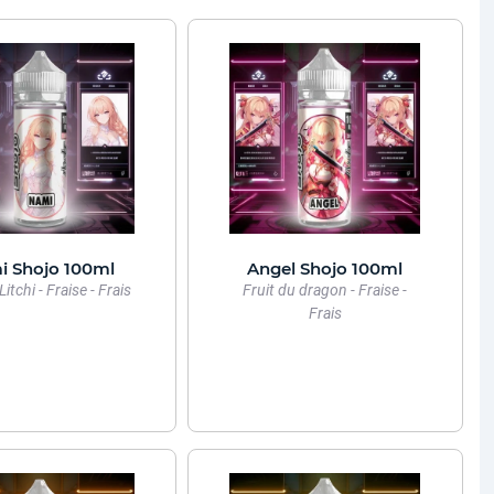
i Shojo 100ml
Angel Shojo 100ml
Litchi - Fraise - Frais
Fruit du dragon - Fraise -
Frais