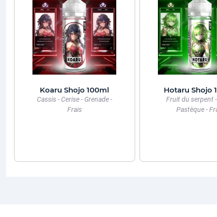
Koaru Shojo 100ml
Hotaru Shojo 
Cassis - Cerise - Grenade -
Fruit du serpent -
Frais
Pastèque - Fr