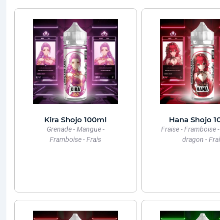
Kira Shojo 100ml
Hana Shojo 1
Grenade - Mangue -
Fraise - Framboise -
Framboise - Frais
dragon - Fra