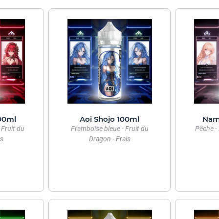
00ml
Aoi Shojo 100ml
Nam
 Fruit du
Framboise bleue - Fruit du
Pêche - 
is
Dragon - Frais