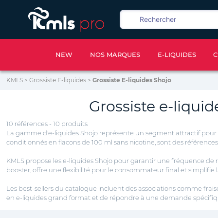
NEW
NOS MARQUES
E-LIQUIDES
C
KMLS
>
Grossiste E-liquides
>
Grossiste E-liquides Shojo
Grossiste e-liquid
10 références - 10 produits
La gamme d'e-liquides Shojo représente un segment attractif pour le
conditionnés en flacons de 100 ml sans nicotine, sont des référenc
KMLS propose les e-liquides Shojo pour garantir une fréquence de réa
booster, offre une flexibilité pour le consommateur final et simplifie
Les best-sellers du catalogue incluent des associations comme fraise/
en e-liquides grand format et de répondre à une demande spécifi