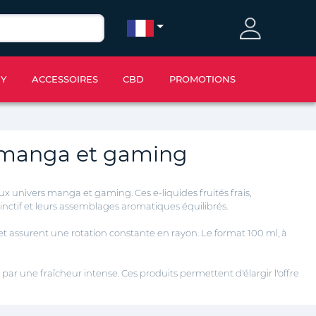
IY
ACCESSOIRES
CBD
PROMOTIONS
ers manga et gaming
x univers manga et gaming. Ces e-liquides fruités frais,
tinctif et leurs assemblages aromatiques
équilibrés.
 et assurent une rotation constante en rayon. Le format 100 ml, à
par une fraîcheur intense. Ces produits permettent d'élargir l'offre