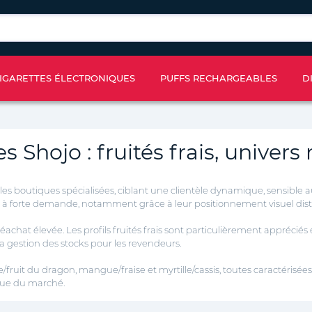
IGARETTES ÉLECTRONIQUES
PUFFS RECHARGEABLES
D
es Shojo : fruités frais, univ
s boutiques spécialisées, ciblant une clientèle dynamique, sensible au
es à forte demande, notamment grâce à leur positionnement visuel dis
chat élevée. Les profils fruités frais sont particulièrement appréciés
 la gestion des stocks pour les revendeurs.
fruit du dragon, mangue/fraise et myrtille/cassis, toutes caractérisées 
que du marché.