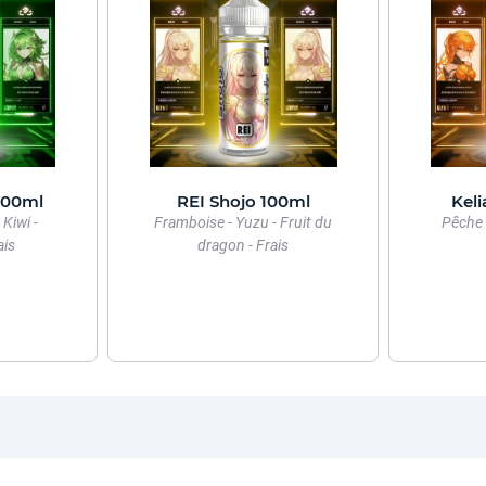
100ml
REI Shojo 100ml
Keli
 Kiwi -
Framboise - Yuzu - Fruit du
Pêche 
ais
dragon - Frais