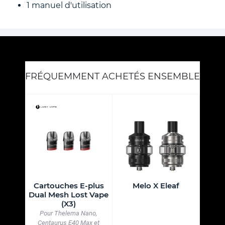
1 manuel d'utilisation
FRÉQUEMMENT ACHETÉS ENSEMBLE
DIY
Cartouches E-plus
Melo X Eleaf
Xli
(X10)
Dual Mesh Lost Vape
Batter
(X3)
Pour Thelema Nano,
Centaurus E40 Max et