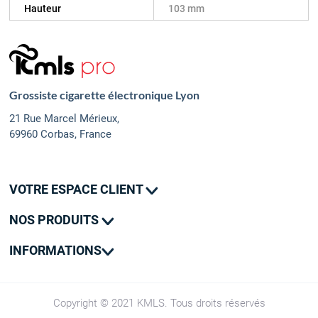
Hauteur
103 mm
Grossiste cigarette électronique Lyon
21 Rue Marcel Mérieux,
69960 Corbas, France
VOTRE ESPACE CLIENT
Mes commandes
NOS PRODUITS
Mes adresses
Promotions
Mon contact
INFORMATIONS
Nouveautés
Livraison
SAV
CGV
Copyright © 2021 KMLS. Tous droits réservés
Groupe Kumulus Vape