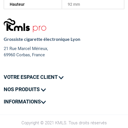
Hauteur
92 mm
Grossiste cigarette électronique Lyon
21 Rue Marcel Mérieux,
69960 Corbas, France
VOTRE ESPACE CLIENT
Mes commandes
NOS PRODUITS
Mes adresses
Promotions
Mon contact
INFORMATIONS
Nouveautés
Livraison
SAV
CGV
Copyright © 2021 KMLS. Tous droits réservés