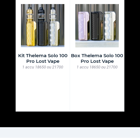
re à
Kit Thelema Solo 100
Box Thelema Solo 100
Rain
us
Pro Lost Vape
Pro Lost Vape
Bonbon 
1 accu 18650 ou 21700
1 accu 18650 ou 21700