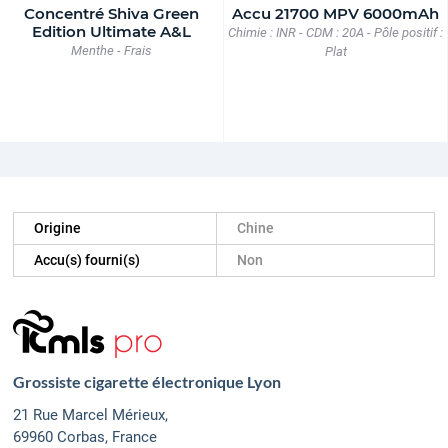
Concentré Shiva Green
Accu 21700 MPV 6000mAh
Edition Ultimate A&L
Chimie : INR - CDM : 20A - Pôle positif :
Menthe - Frais
Plat
Origine
Chine
Accu(s) fourni(s)
Non
Grossiste cigarette électronique Lyon
21 Rue Marcel Mérieux,
69960 Corbas, France