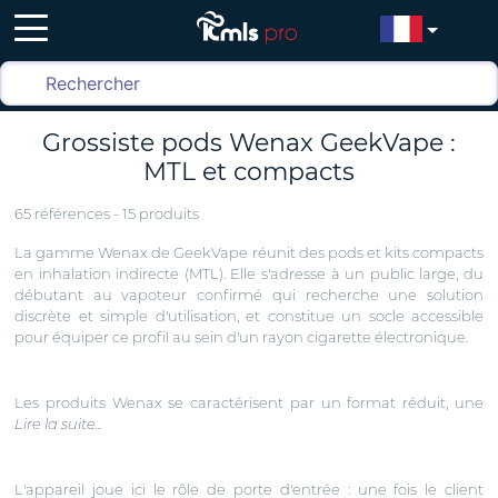
Grossiste pods Wenax GeekVape :
MTL et compacts
65 références - 15 produits
La gamme Wenax de GeekVape réunit des pods et kits compacts
en inhalation indirecte (MTL). Elle s'adresse à un public large, du
débutant au vapoteur confirmé qui recherche une solution
discrète et simple d'utilisation, et constitue un socle accessible
pour équiper ce profil au sein d'un rayon cigarette électronique.
Les produits Wenax se caractérisent par un format réduit, une
Lire la suite...
L'appareil joue ici le rôle de porte d'entrée : une fois le client