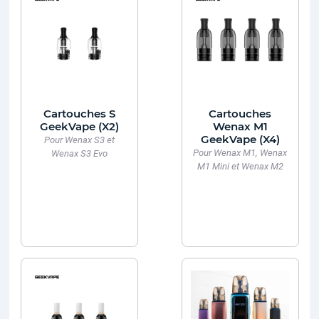
Cartouches S
Cartouches
GeekVape (X2)
Wenax M1
GeekVape (X4)
Pour Wenax S3 et
Pour Wenax M1, Wenax
Wenax S3 Evo
M1 Mini et Wenax M2