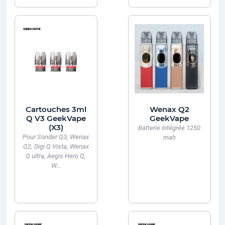
Cartouches 3ml
Wenax Q2
Q V3 GeekVape
GeekVape
(X3)
Batterie intégrée 1250
Pour Sonder Q3, Wenax
mah
Q2, Digi Q Vista, Wenax
Q ultra, Aegis Hero Q,
W...