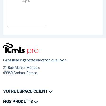
Digi U
Grossiste cigarette électronique Lyon
21 Rue Marcel Mérieux,
69960 Corbas, France
VOTRE ESPACE CLIENT
Mes commandes
NOS PRODUITS
Mes adresses