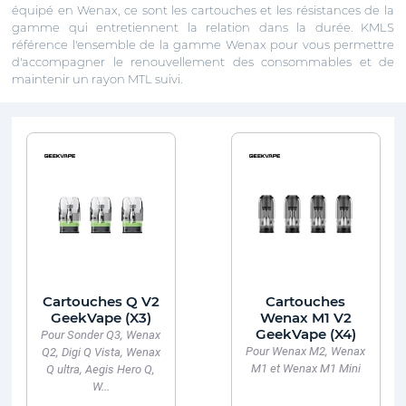
équipé en Wenax, ce sont les cartouches et les résistances de la
gamme qui entretiennent la relation dans la durée. KMLS
référence l'ensemble de la gamme Wenax pour vous permettre
d'accompagner le renouvellement des consommables et de
maintenir un rayon MTL suivi.
Cartouches Q V2
Cartouches
GeekVape (X3)
Wenax M1 V2
GeekVape (X4)
Pour Sonder Q3, Wenax
Pour Wenax M2, Wenax
Q2, Digi Q Vista, Wenax
M1 et Wenax M1 Mini
Q ultra, Aegis Hero Q,
W...