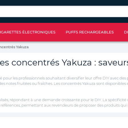
IGARETTES ÉLECTRONIQUES
PUFFS RECHARGEABLES
D
ncentrés Yakuza
es concentrés Yakuza : saveurs
r les professionnels souhaitant diversifier leur offre DIY avec des p
 des notes fruitées ou fraîches. Les concentrés Yakuza sont disponibles
isés, répondant à une demande croissante pour le DIY. La spécificité d
s références, permettant aux revendeurs de proposer des produits qui 