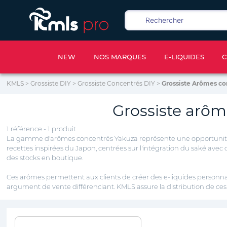
NEW
NOS MARQUES
E-LIQUIDES
C
KMLS
>
Grossiste DIY
>
Grossiste Concentrés DIY
>
Grossiste Arômes co
Grossiste arôm
1 référence - 1 produit
La gamme d'arômes concentrés Yakuza représente une opportunité pou
recettes inspirées du Japon, centrées sur l'intégration du saké avec
des stocks en boutique.
Ces arômes permettent aux clients de créer des e-liquides personnal
argument de vente différenciant. KMLS assure la distribution de ce