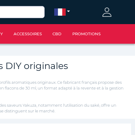
IY
ACCESSOIRES
CBD
PROMOTIONS
 DIY originales
rofils aromatiques originaux. Ce fabricant français propose des
 en flacons de 30 ml, un format adapté à la
revente et à la gestion
es saveurs Yakuza, notamment l'utilisation du saké, offre un
se distinguent sur le marché.