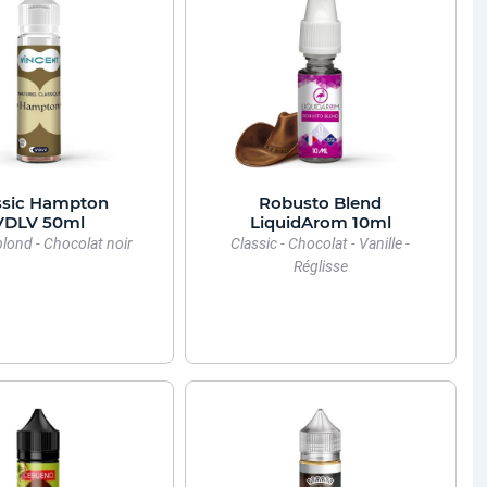
ssic Hampton
Robusto Blend
VDLV 50ml
LiquidArom 10ml
blond - Chocolat noir
Classic - Chocolat - Vanille -
Réglisse