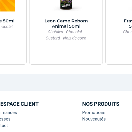
e 50ml
Leon Came Reborn
Fra
Animal 50ml
5
hocolat
Céréales - Chocolat -
Choc
Custard - Noix de coco
 ESPACE CLIENT
NOS PRODUITS
mmandes
Promotions
esses
Nouveautés
tact