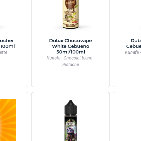
Rocher
Dubaï Chocovape
Dub
/100ml
White Cebueno
Cebue
50ml/100ml
ette
Kunafa -
Kunafa - Chocolat blanc -
Pistache