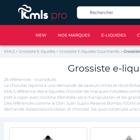
NEW
NOS MARQUES
E-LIQUIDES
C
KMLS
>
Grossiste E-liquides
>
Grossiste E-liquides Gourmands
>
Grossist
Grossiste e-liq
26 références - 14 produits
Le chocolat répond à une demande de saveurs riches et réconfortantes
KMLS référence des e-liquides chocolat de marques installées comm
prêt à vaper avec nicotine d'emblée, sans manipulation, et les grands
Des références comme le Don Juan Supra Reserve Bombo 100ml ou L
demande d'associations classic et chocolat. De quoi construire une of