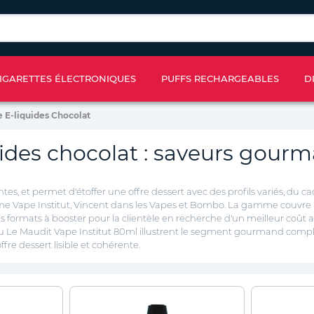
IGARETTES ÉLECTRONIQUES
PUFFS RECHARGEABLES
D
e E-liquides Chocolat
uides chocolat : saveurs gourm
, et permet d'étoffer une offre dessert avec des profils variés, du cac
e Vape Institut, Vincent dans les Vapes et Bombo. La gamme couvre le
 formats à booster pour la clientèle en recherche d'un meilleur coût au 
e Maudit Vape Institut 80ml illustrent le segment gourmand comple
fre dessert lisible et cohérente.