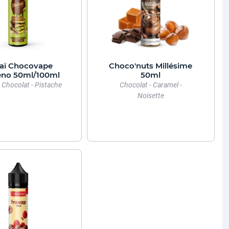
aï Chocovape
Choco'nuts Millésime
no 50ml/100ml
50ml
 Chocolat - Pistache
Chocolat - Caramel -
Noisette