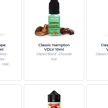
ape
Classic Hampton
Cla
ml
VDLV 10ml
rème -
Classic Blond - Chocolat
Classic 
ise -
noir
Vieil...