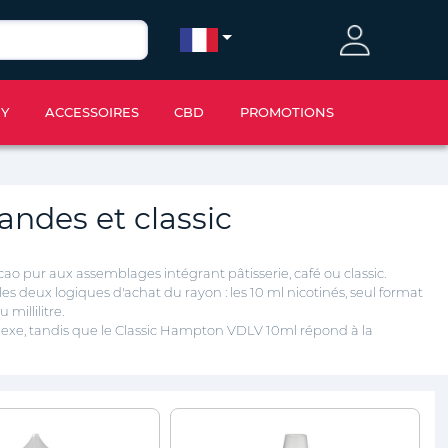
IY
ACCESSOIRES
CBD
PROMOTIONS
andes et classic
ao pur aux assemblages intégrant pâtisserie, café ou classic.
s deux logiques d'achat du rayon : les 10 ml
nicotinés, seul format
millilitre.
xe, tandis que le Classic Hampton VDLV 10ml répond à la