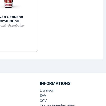
vap Cebueno
0ml/100ml
olat - Framboise
INFORMATIONS
Livraison
SAV
CGV