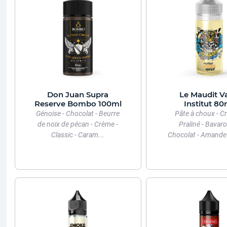
Don Juan Supra
Le Maudit V
Reserve Bombo 100ml
Institut 80
Génoise - Chocolat - Beurre
Pâte à choux - C
de noix de pécan - Crème -
Praliné - Bavaro
Classic - Caram...
Chocolat - Amande - 