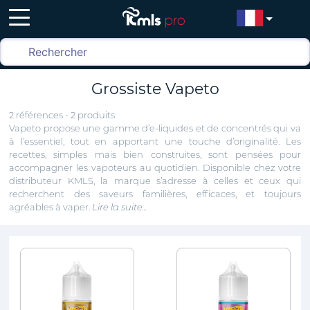
Grossiste Vapeto
2 références - 2 produits
Vapeto propose une gamme d’e-liquides et de concentrés qui va
à l’essentiel, tout en apportant une touche d’originalité. Les
recettes, simples mais bien construites, sont pensées pour
accompagner les vapoteurs au quotidien. Disponible chez votre
distributeur KMLS, la marque s’adresse à celles et ceux qui
recherchent des saveurs familières, efficaces, et toujours
agréables à vaper.
Lire la suite...