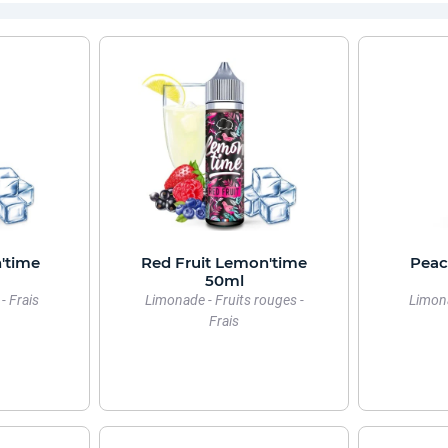
'time
Red Fruit Lemon'time
Peac
50ml
- Frais
Limonade - Fruits rouges -
Limona
Frais