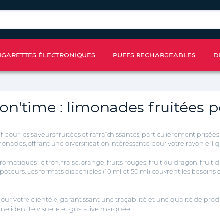
IGARETTES ÉLECTRONIQUES
PUFFS RECHARGEABLES
D
on'time : limonades fruitées 
r les saveurs fruitées et rafraîchissantes, particulièrement prisées pa
nades, offrant une diversification intéressante pour votre rayon e-liq
atiques : citron, fraise, orange, fruits rouges, fruit du dragon, fruit d
urs. Les formats disponibles (10 ml et 50 ml) couvrent les besoins en
r votre clientèle, garantissant une traçabilité et une qualité de prod
une identité visuelle et gustative marquée.