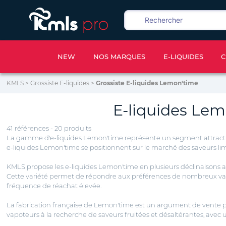
NEW
NOS MARQUES
E-LIQUIDES
C
KMLS
>
Grossiste E-liquides
>
Grossiste E-liquides Lemon'time
E-liquides Lem
41 références - 20 produits
La gamme d'e-liquides Lemon'time représente un segment attractif pou
e-liquides Lemon'time se positionnent sur le marché des saveurs limo
KMLS propose les e-liquides
Lemon'time en plusieurs déclinaisons arom
Cette variété permet de répondre aux préférences de nombreux vapote
fréquence de réachat élevée.
La fabrication française de Lemon'time est un argument de vente pou
vapoteurs à la recherche de saveurs fruitées et désaltérantes, avec 