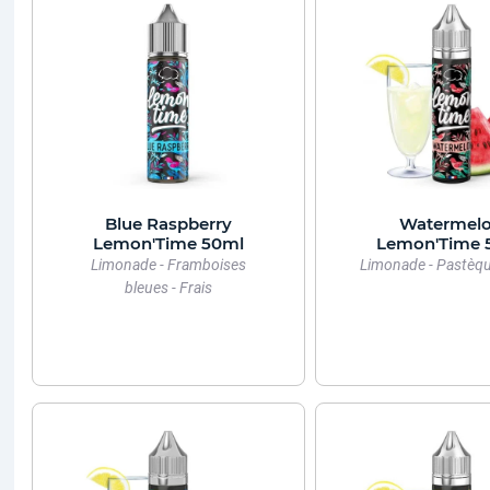
Blue Raspberry
Watermel
Lemon'Time 50ml
Lemon'Time 
Limonade - Framboises
Limonade - Pastèque
bleues - Frais