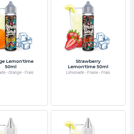
ge Lemon'time
Strawberry
50ml
Lemon'time 50ml
de - Orange - Frais
Limonade - Fraise - Frais