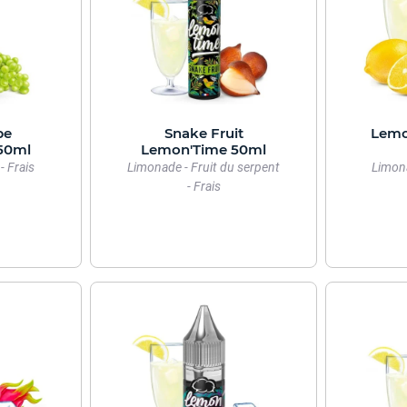
pe
Snake Fruit
Lemo
50ml
Lemon'Time 50ml
- Frais
Limonade - Fruit du serpent
Limona
- Frais