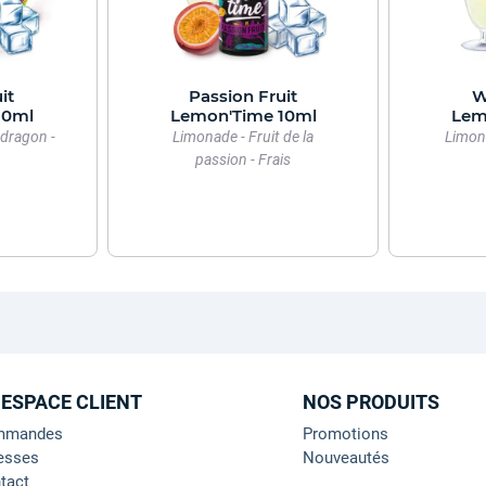
it
Passion Fruit
W
10ml
Lemon'Time 10ml
Lem
 dragon -
Limonade - Fruit de la
Limona
passion - Frais
 ESPACE CLIENT
NOS PRODUITS
mmandes
Promotions
esses
Nouveautés
tact