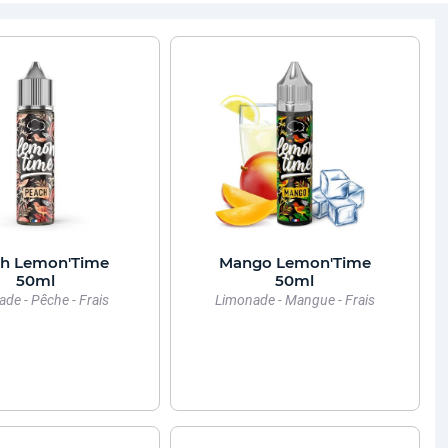
h Lemon'Time
Mango Lemon'Time
50ml
50ml
de - Pêche - Frais
Limonade - Mangue - Frais