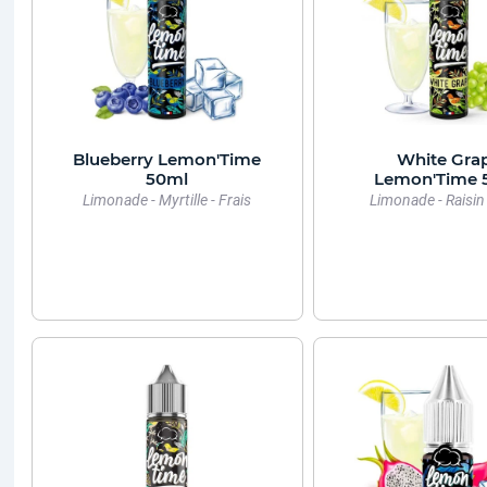
Blueberry Lemon'Time
White Gra
50ml
Lemon'Time 
Limonade - Myrtille - Frais
Limonade - Raisin 