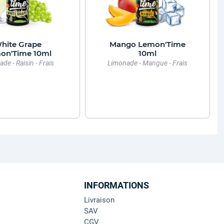
hite Grape
Mango Lemon'Time
on'Time 10ml
10ml
de - Raisin - Frais
Limonade - Mangue - Frais
INFORMATIONS
Livraison
SAV
CGV