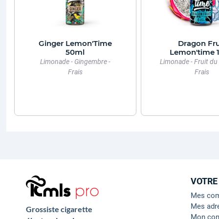
Ginger Lemon'Time
Dragon Fru
50ml
Lemon'time 
Limonade - Gingembre -
Limonade - Fruit du
Frais
Frais
VOTRE
Mes co
Mes adr
Grossiste cigarette
Mon con