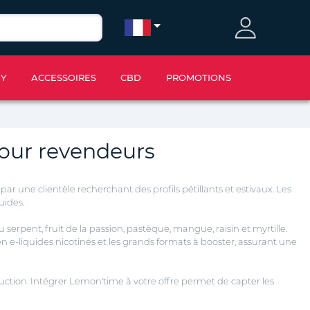
IY
ACCESSOIRES
CBD
PROMOTIONS
pour revendeurs
r une clientèle recherchant des profils pétillants et estivaux. Les
uides.
u serpent, fruit de la passion, pastèque, mangue, raisin et myrtille.
 e-liquides nicotinés et les grands formats à booster, assurant une
uction. Intégrer Lemon'time à votre offre permet de capter les