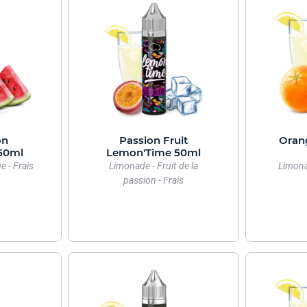
on
Passion Fruit
Oran
50ml
Lemon'Time 50ml
 - Frais
Limonade - Fruit de la
Limona
passion - Frais