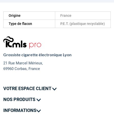
Origine
France
Type de flacon
P.E.T. (plastique recyclable)
Grossiste cigarette électronique Lyon
21 Rue Marcel Mérieux,
69960 Corbas, France
VOTRE ESPACE CLIENT
Mes commandes
NOS PRODUITS
Mes adresses
Promotions
Mon contact
INFORMATIONS
Nouveautés