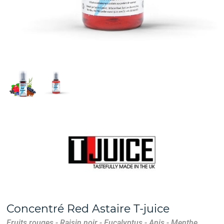
Concentré Red Astaire T-juice
Fruits rouges - Raisin noir - Eucalyptus - Anis - Menthe