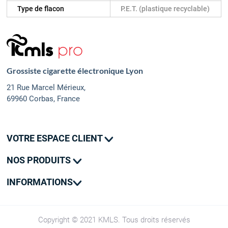
Type de flacon
P.E.T. (plastique recyclable)
Grossiste cigarette électronique Lyon
21 Rue Marcel Mérieux,
69960 Corbas, France
VOTRE ESPACE CLIENT
Mes commandes
NOS PRODUITS
Mes adresses
Promotions
Mon contact
INFORMATIONS
Nouveautés
Livraison
SAV
CGV
Copyright © 2021 KMLS. Tous droits réservés