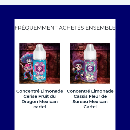
FRÉQUEMMENT ACHETÉS ENSEMBLE
ngue
Concentré Limonade
Concentré Limonade
Conc
City
Cerise Fruit du
Cassis Fleur de
Pas
Dragon Mexican
Sureau Mexican
Me
cartel
Cartel