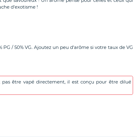
ant que savoureux ! Un arôme pensé pour celles et ceux qui
uche d'exotisme !
% PG / 50% VG. Ajoutez un peu d'arôme si votre taux de VG
pas être vapé directement, il est conçu pour être dilué