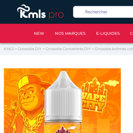
NEW
NOS MARQUES
E-LIQUIDES
C
KMLS
>
Grossiste DIY
>
Grossiste Concentrés DIY
>
Grossiste Arômes con