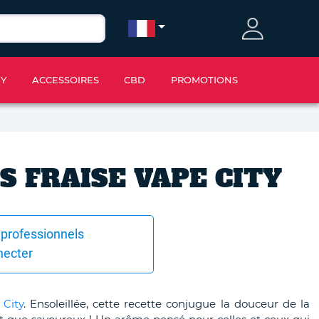
IY
ACCESSOIRES
CBD
PROMOTIONS
 FRAISE VAPE CITY
 professionnels
necter
 City
. Ensoleillée, cette recette conjugue la douceur de la