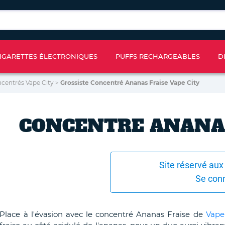
IGARETTES ÉLECTRONIQUES
PUFFS RECHARGEABLES
D
centrés Vape City
>
Grossiste Concentré Ananas Fraise Vape City
CONCENTRE ANANAS
Site réservé aux
Se con
Place à l'évasion avec le concentré Ananas Fraise de
Vape