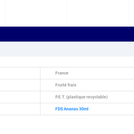
France
Fruité frais
P.E.T. (plastique recyclable)
FDS Ananas 30ml