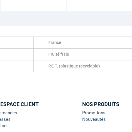
France
Fruité frais
P.E.T. (plastique recyclable)
 ESPACE CLIENT
NOS PRODUITS
mmandes
Promotions
esses
Nouveautés
tact