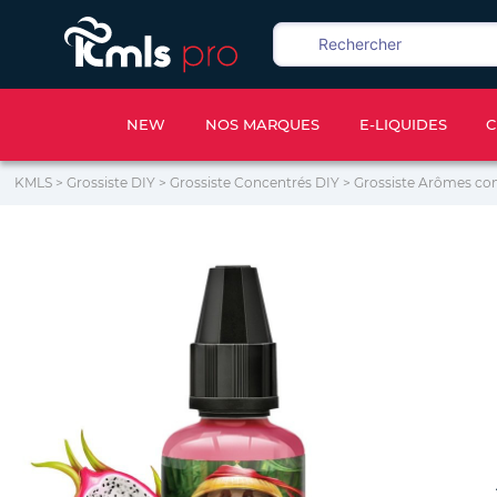
NEW
NOS MARQUES
E-LIQUIDES
C
KMLS
>
Grossiste DIY
>
Grossiste Concentrés DIY
>
Grossiste Arômes co