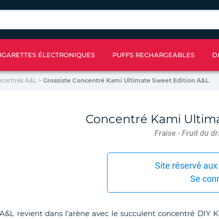
IGARETTES ÉLECTRONIQUES
PUFFS RECHARGEABLES
D
ncentrés A&L
>
Grossiste Concentré Kami Ultimate Sweet Edition A&L
Concentré Kami Ultima
Fraise - Fruit du d
Site réservé aux
Se con
A&L revient dans l'arène avec le succulent concentré DIY 