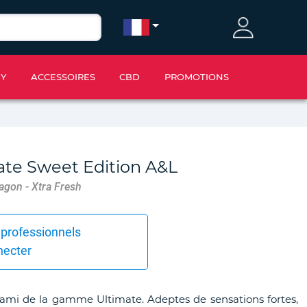
IY
ACCESSOIRES
CBD
PROMOTIONS
te Sweet Edition A&L
ragon - Xtra Fresh
 professionnels
necter
Kami de la gamme Ultimate. Adeptes de sensations fortes,