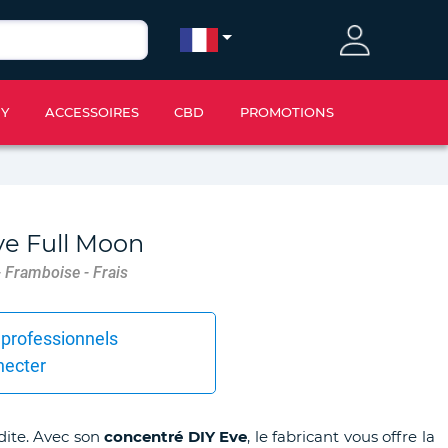
IY
ACCESSOIRES
CBD
PROMOTIONS
e Full Moon
 Framboise - Frais
 professionnels
necter
ite. Avec son
concentré DIY Eve
, le fabricant vous offre la