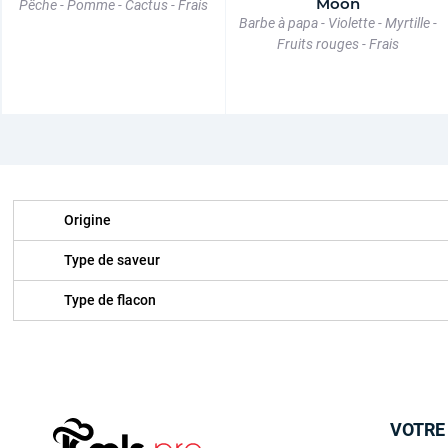
Moon
Pêche - Pomme - Cactus - Frais
Barbe à papa - Violette - Myrtille -
Fruits rouges - Frais
Origine
Type de saveur
Type de flacon
VOTRE