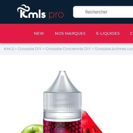
NEW
NOS MARQUES
E-LIQUIDES
C
KMLS
>
Grossiste DIY
>
Grossiste Concentrés DIY
>
Grossiste Arômes co