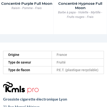
Concentré Purple Full Moon
Concentré Hypnose Full
Moon
Raisin - Pomme - Frais
Barbe à papa - Violette - Myrtille -
Fruits rouges - Frais
Origine
France
Type de saveur
Fruité
Type de flacon
P.E.T. (plastique recyclable)
Grossiste cigarette électronique Lyon
21 Rue Marcel Mérieux,