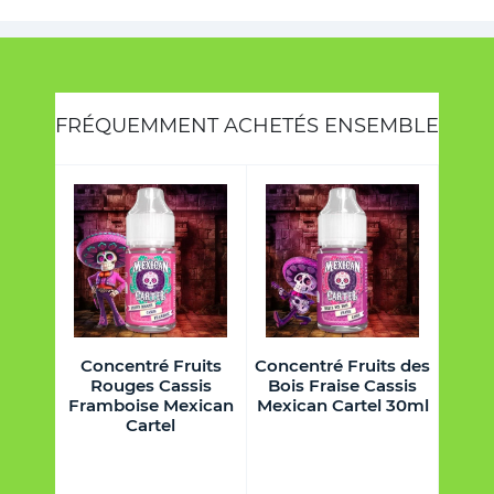
FRÉQUEMMENT ACHETÉS ENSEMBLE
onade
Concentré Fruits
Concentré Fruits des
Conc
leuets
Rouges Cassis
Bois Fraise Cassis
Citr
 30ml
Framboise Mexican
Mexican Cartel 30ml
Me
Cartel