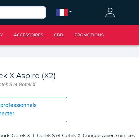
IY
ACCESSOIRES
CBD
PROMOTIONS
k X Aspire (X2)
otek S et Gotek X
 professionnels
necter
ods Gotek X II, Gotek S et Gotek X. Conçues avec soin, ces