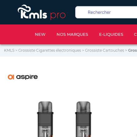
NEW
NOS MARQUES
E-LIQUIDES
C
KMLS
>
Grossiste Cigarettes électroniques
>
Grossiste Cartouches
>
Gros