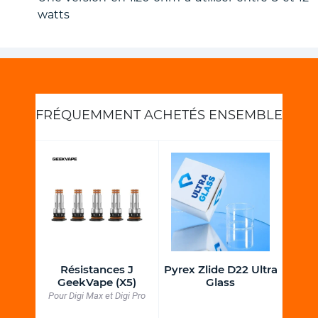
watts
FRÉQUEMMENT ACHETÉS ENSEMBLE
Force
Résistances J
Pyrex Zlide D22 Ultra
Kit A
l
GeekVape (X5)
Glass
T
Goji -
Pour Digi Max et Digi Pro
2 acc