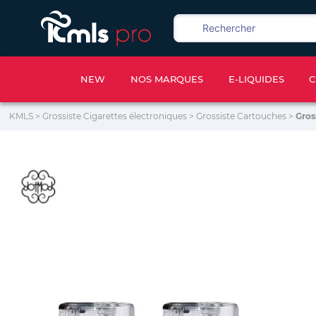
NEW
NOS MARQUES
E-LIQUIDES
C
KMLS
>
Grossiste Cigarettes électroniques
>
Grossiste Cartouches
>
Gros