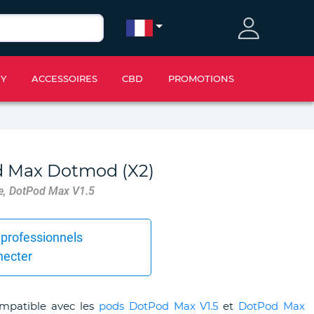
IY
ACCESSOIRES
CBD
PROMOTIONS
d Max Dotmod (X2)
e, DotPod Max V1.5
 professionnels
necter
mpatible avec les
pods DotPod Max V1.5
et
DotPod Max