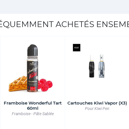
ÉQUEMMENT ACHETÉS ENSEM
Framboise Wonderful Tart
Cartouches Kiwi Vapor (X3)
60ml
Pour Kiwi Pen
Framboise - Pâte Sablée