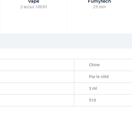
Vape
Fumytech
2 accus 18650
25 mm
Chine
Par le côté
3 ml
510