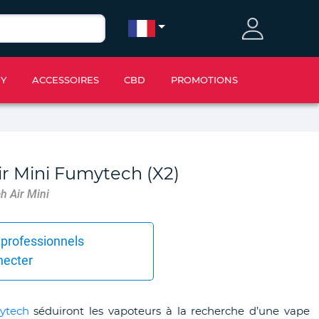
IY
ACCESSOIRES
CBD
PROMOTIONS
r Mini Fumytech (X2)
h Air Mini
 professionnels
necter
ytech
séduiront les vapoteurs à la recherche d’une vape