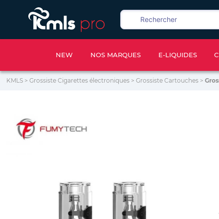
NEW
NOS MARQUES
E-LIQUIDES
C
KMLS
>
Grossiste Cigarettes électroniques
>
Grossiste Cartouches
>
Gros