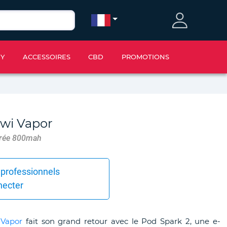
IY
ACCESSOIRES
CBD
PROMOTIONS
iwi Vapor
égrée 800mah
 professionnels
necter
 Vapor
fait son grand retour avec le Pod Spark 2, une e-