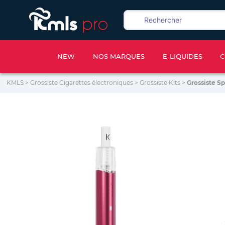
NEW
NOS MARQUES
E-LIQUIDES
C
KMLS
>
Grossiste Cigarettes électroniques
>
Grossiste Kits
>
Grossiste Sp