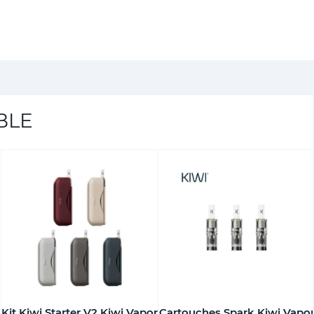
BLE
Kit Kiwi Starter V2 Kiwi Vapor
Cartouches Spark Kiwi Vapo