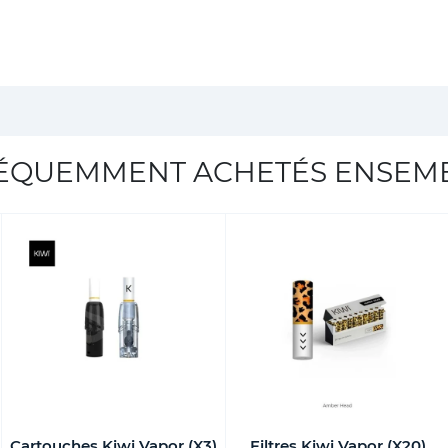
ÉQUEMMENT ACHETÉS ENSEM
Cartouches Kiwi Vapor (X3)
Filtres Kiwi Vapor (X20)