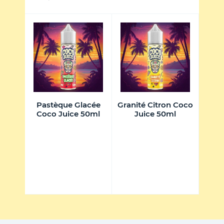
 Coco
Pastèque Glacée
Granité Citron Coco
Rai
l
Coco Juice 50ml
Juice 50ml