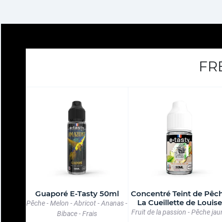
FR
Guaporé E-Tasty 50ml
Concentré Teint de Pêc
La Cueillette de Louise
Pêche - Melon - Abricot - Ananas -
Fruit de la passion - Pêche jau
Bibace - Frais