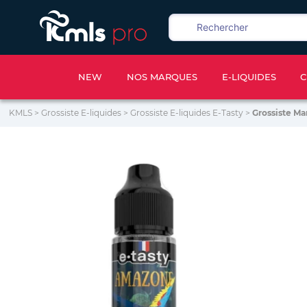
NEW
NOS MARQUES
E-LIQUIDES
C
KMLS
>
Grossiste E-liquides
>
Grossiste E-liquides E-Tasty
>
Grossiste Ma