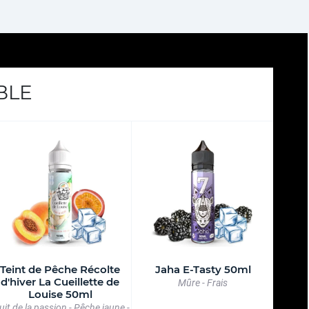
BLE
Teint de Pêche Récolte
Jaha E-Tasty 50ml
d'hiver La Cueillette de
Mûre - Frais
Louise 50ml
uit de la passion - Pêche jaune -