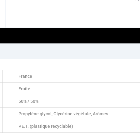
France
Fruité
50% / 50%
Propylène glycol, Glycérine végétale, Arômes
P.E.T. (plastique recyclable)