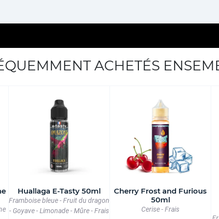
ÉQUEMMENT ACHETÉS ENSEM
he
Huallaga E-Tasty 50ml
Cherry Frost and Furious
50ml
Framboise bleue - Fruit du dragon
ne
Cerise - Frais
- Goyave - Limonade - Mûre - Frais
Fr