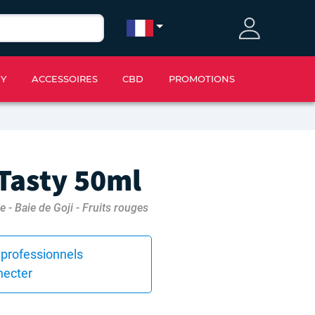
IY
ACCESSOIRES
CBD
PROMOTIONS
Tasty 50ml
 - Baie de Goji - Fruits rouges
 professionnels
necter