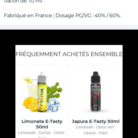
flacon de 70 ml.
Fabriqué en France ; Dosage PG/VG : 40% / 60%.
FRÉQUEMMENT ACHETÉS ENSEMBLE
 50ml
Limonata E-Tasty
Japura E-Tasty 50ml
Limo
50ml
p Corn -
Limonade - Citron vert -
Limonade - Cactus - Citron -
Limonad
Cassis - Frais