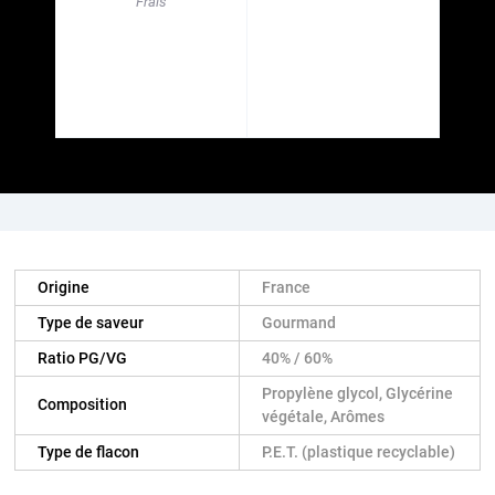
Frais
Origine
France
Type de saveur
Gourmand
Ratio PG/VG
40% / 60%
Propylène glycol, Glycérine
Composition
végétale, Arômes
Type de flacon
P.E.T. (plastique recyclable)