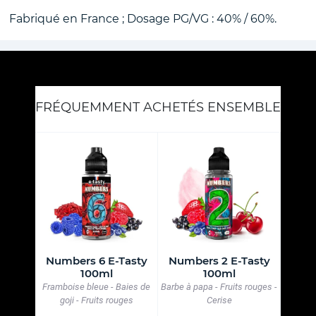
Fabriqué en France ; Dosage PG/VG : 40% / 60%.
FRÉQUEMMENT ACHETÉS ENSEMBLE
asty
Numbers 6 E-Tasty
Numbers 2 E-Tasty
Numb
100ml
100ml
 bois -
Framboise bleue - Baies de
Barbe à papa - Fruits rouges -
Bonbon
goji - Fruits rouges
Cerise