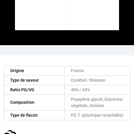
Origine
France
Type de saveur
Cocktail / Boisson
Ratio PG/VG
40% / 60%
Propylène glycol, Glycérine
Composition
végétale, Arômes
Type de flacon
P.E.T. (plastique recyclable)