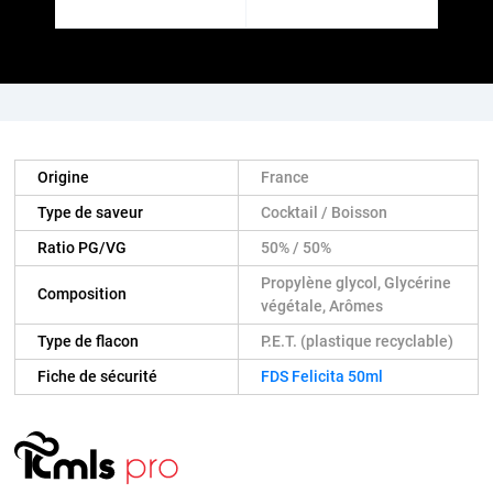
Origine
France
Type de saveur
Cocktail / Boisson
Ratio PG/VG
50% / 50%
Propylène glycol, Glycérine
Composition
végétale, Arômes
Type de flacon
P.E.T. (plastique recyclable)
Fiche de sécurité
FDS Felicita 50ml