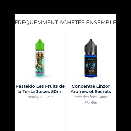
FRÉQUEMMENT ACHETÉS ENSEMBLE
uits de
Pastekio Les Fruits de
Concentré Linzor
Freh
s 50ml
la Tenta Juices 50ml
Arômes et Secrets
Bonbon
s
Pastèque - Frais
Fruits des bois - Anis -
Menthe