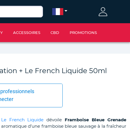
IY
ACCESSOIRES
CBD
PROMOTIONS
tion + Le French Liquide 50ml
 professionnels
necter
,
Le French Liquide
dévoile
Framboise Bleue Grenade
ce aromatique d’une framboise bleue sauvage à la fraîcheur