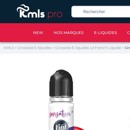
NEW
NOS MARQUES
E-LIQUIDES
C
KMLS
>
Grossiste E-liquides
>
Grossiste E-liquides Le French Liquide
>
Gr