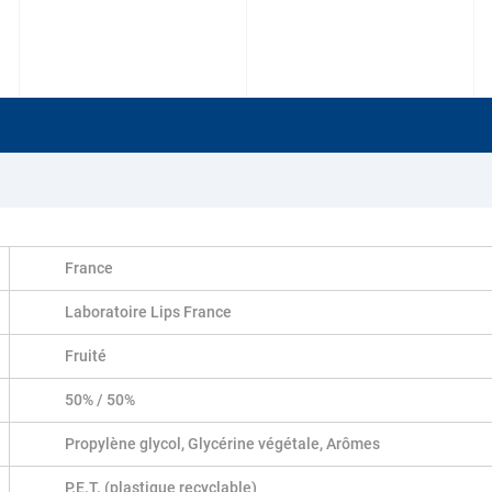
France
Laboratoire Lips France
Fruité
50% / 50%
Propylène glycol, Glycérine végétale, Arômes
P.E.T. (plastique recyclable)