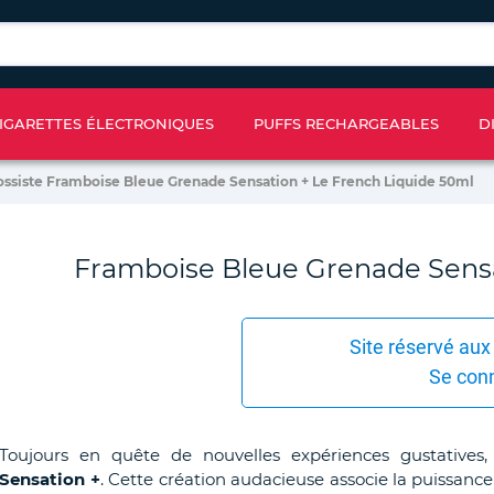
IGARETTES ÉLECTRONIQUES
PUFFS RECHARGEABLES
D
ossiste Framboise Bleue Grenade Sensation + Le French Liquide 50ml
Framboise Bleue Grenade Sensa
Site réservé aux
Se con
Toujours en quête de nouvelles expériences gustatives
Sensation +
. Cette création audacieuse associe la puissan