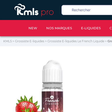
NEW
NOS MARQUES
E-LIQUIDES
C
KMLS
>
Grossiste E-liquides
>
Grossiste E-liquides Le French Liquide
>
Gr