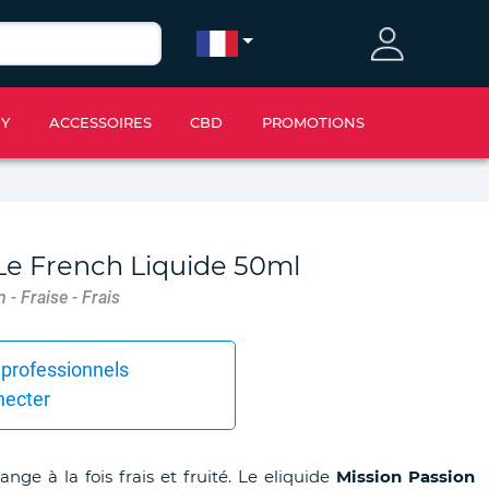
IY
ACCESSOIRES
CBD
PROMOTIONS
 Le French Liquide 50ml
 - Fraise - Frais
 professionnels
necter
nge à la fois frais et fruité. Le eliquide
Mission Passion