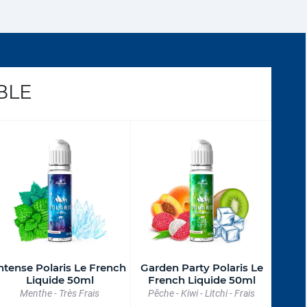
BLE
ntense Polaris Le French
Garden Party Polaris Le
Liquide 50ml
French Liquide 50ml
Menthe - Très Frais
Pêche - Kiwi - Litchi - Frais