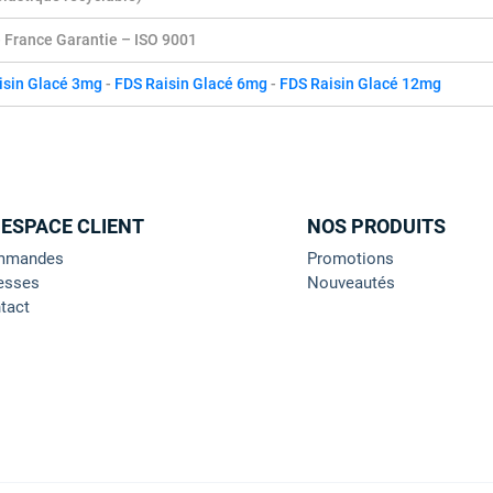
e France Garantie – ISO 9001
isin Glacé 3mg
-
FDS Raisin Glacé 6mg
-
FDS Raisin Glacé 12mg
 ESPACE CLIENT
NOS PRODUITS
mmandes
Promotions
esses
Nouveautés
tact