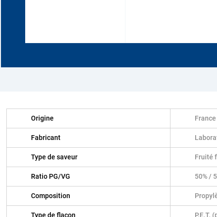
Origine
France
Fabricant
Labora
Type de saveur
Fruité 
Ratio PG/VG
50% / 
Composition
Propylè
Type de flacon
P.E.T. 