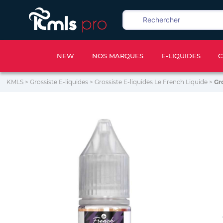
NEW
NOS MARQUES
E-LIQUIDES
C
KMLS
>
Grossiste E-liquides
>
Grossiste E-liquides Le French Liquide
>
Gr