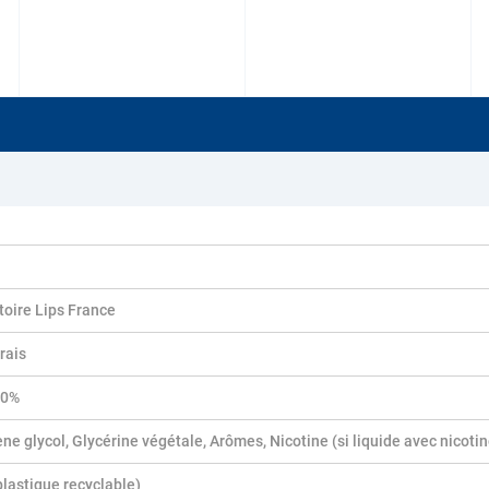
toire Lips France
frais
50%
ne glycol, Glycérine végétale, Arômes, Nicotine (si liquide avec nicotin
(plastique recyclable)