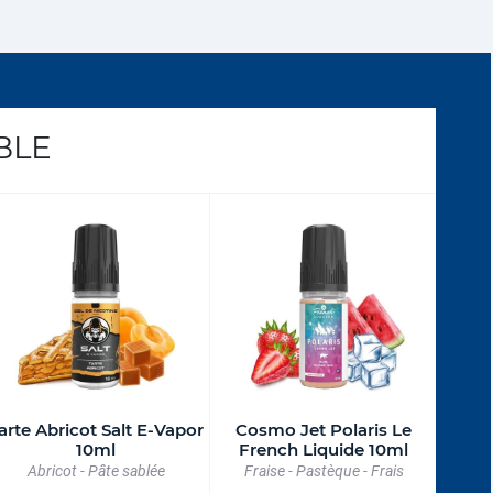
BLE
arte Abricot Salt E-Vapor
Cosmo Jet Polaris Le
10ml
French Liquide 10ml
Abricot - Pâte sablée
Fraise - Pastèque - Frais