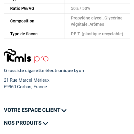
Ratio PG/VG
50% / 50%
Propylène glycol, Glycérine
Composition
végétale, Arômes
Type de flacon
P.E.T. (plastique recyclable)
Grossiste cigarette électronique Lyon
21 Rue Marcel Mérieux,
69960 Corbas, France
VOTRE ESPACE CLIENT
Mes commandes
NOS PRODUITS
Mes adresses
Promotions
Mon contact