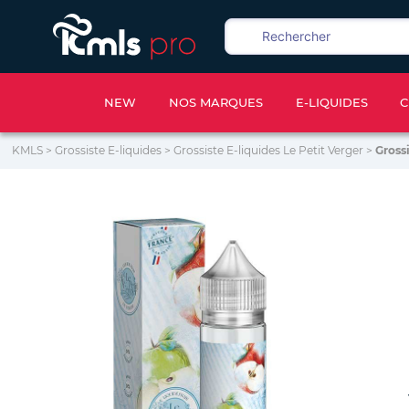
NEW
NOS MARQUES
E-LIQUIDES
C
KMLS
>
Grossiste E-liquides
>
Grossiste E-liquides Le Petit Verger
>
Gross