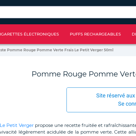
IGARETTES ÉLECTRONIQUES
PUFFS RECHARGEABLES
D
iste Pomme Rouge Pomme Verte Frais Le Petit Verger 50ml
Pomme Rouge Pomme Verte F
Site réservé aux
Se con
Le Petit Verger
propose une recette fruitée et rafraîchissan
vivacité légèrement acidulée de la pomme verte. Cette alli