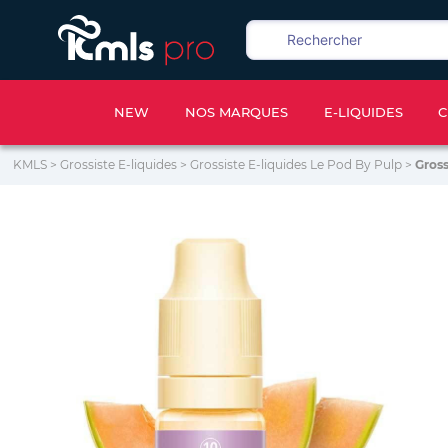
NEW
NOS MARQUES
E-LIQUIDES
C
KMLS
>
Grossiste E-liquides
>
Grossiste E-liquides Le Pod By Pulp
>
Gross