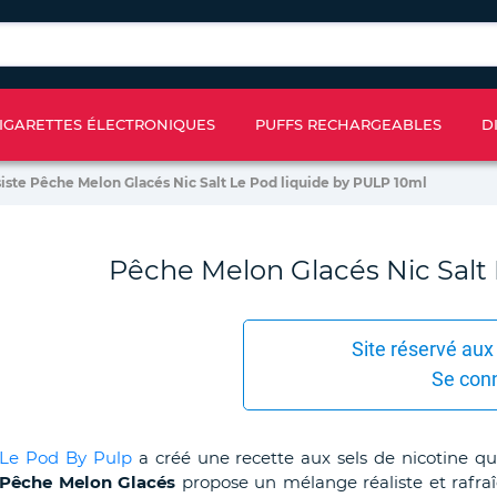
IGARETTES ÉLECTRONIQUES
PUFFS RECHARGEABLES
D
iste Pêche Melon Glacés Nic Salt Le Pod liquide by PULP 10ml
Pêche Melon Glacés Nic Salt 
Site réservé aux
Se con
Le Pod By Pulp
a créé une recette aux sels de nicotine qui 
Pêche Melon Glacés
propose un mélange réaliste et rafraî