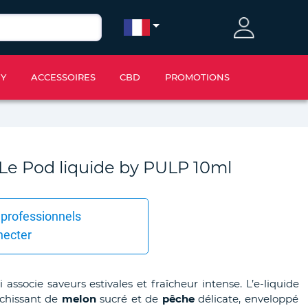
IY
ACCESSOIRES
CBD
PROMOTIONS
Le Pod liquide by PULP 10ml
 professionnels
necter
associe saveurs estivales et fraîcheur intense. L’e-liquide
chissant de
melon
sucré et de
pêche
délicate, enveloppé