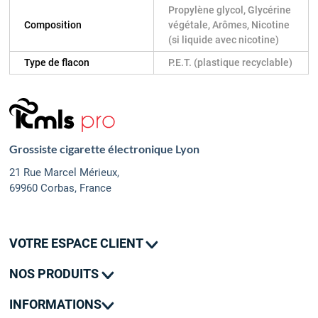
Propylène glycol, Glycérine
Composition
végétale, Arômes, Nicotine
(si liquide avec nicotine)
Type de flacon
P.E.T. (plastique recyclable)
Grossiste cigarette électronique Lyon
21 Rue Marcel Mérieux,
69960 Corbas, France
VOTRE ESPACE CLIENT
Mes commandes
NOS PRODUITS
Mes adresses
Promotions
Mon contact
INFORMATIONS
Nouveautés