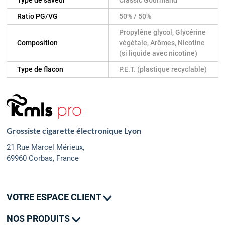
Ratio PG/VG
50% / 50%
Propylène glycol, Glycérine
Composition
végétale, Arômes, Nicotine
(si liquide avec nicotine)
Type de flacon
P.E.T. (plastique recyclable)
Grossiste cigarette électronique Lyon
21 Rue Marcel Mérieux,
69960 Corbas, France
VOTRE ESPACE CLIENT
Mes commandes
NOS PRODUITS
Mes adresses