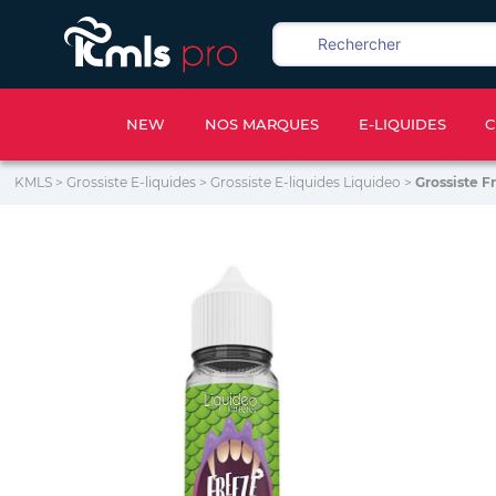
NEW
NOS MARQUES
E-LIQUIDES
C
KMLS
>
Grossiste E-liquides
>
Grossiste E-liquides Liquideo
>
Grossiste F