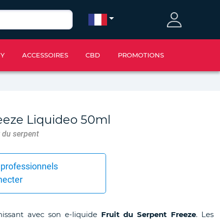
IY
ACCESSOIRES
CBD
PROMOTIONS
eeze Liquideo 50ml
t du serpent
 professionnels
necter
issant avec son e-liquide
Fruit du Serpent
Freeze
. Les