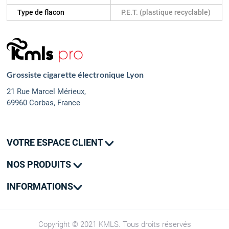
Type de flacon
P.E.T. (plastique recyclable)
Grossiste cigarette électronique Lyon
21 Rue Marcel Mérieux,
69960 Corbas, France
VOTRE ESPACE CLIENT
Mes commandes
NOS PRODUITS
Mes adresses
Promotions
Mon contact
INFORMATIONS
Nouveautés
Livraison
SAV
CGV
Copyright © 2021 KMLS. Tous droits réservés