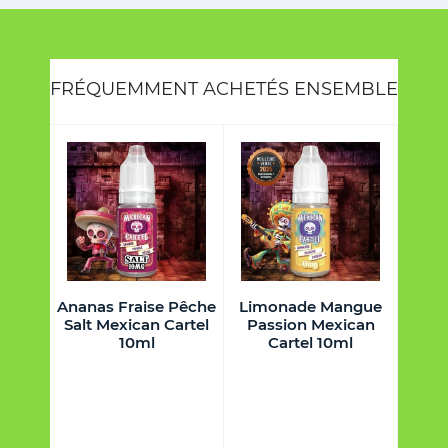
FRÉQUEMMENT ACHETÉS ENSEMBLE
Cassis
Ananas Fraise Pêche
Limonade Mangue
Fruits
alt
Salt Mexican Cartel
Passion Mexican
Cassi
 10ml
10ml
Cartel 10ml