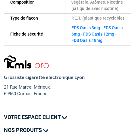
Composition
végétale, Arômes, Nicotine
(si liquide avec nicotine)
Type de flacon
P.E.T. (plastique recyclable)
FDS Oasis 3mg
-
FDS Oasis
Fiche de sécurité
6mg
-
FDS Oasis 12mg
-
FDS Oasis 18mg
Grossiste cigarette électronique Lyon
21 Rue Marcel Mérieux,
69960 Corbas, France
VOTRE ESPACE CLIENT
Mes commandes
NOS PRODUITS
Mes adresses