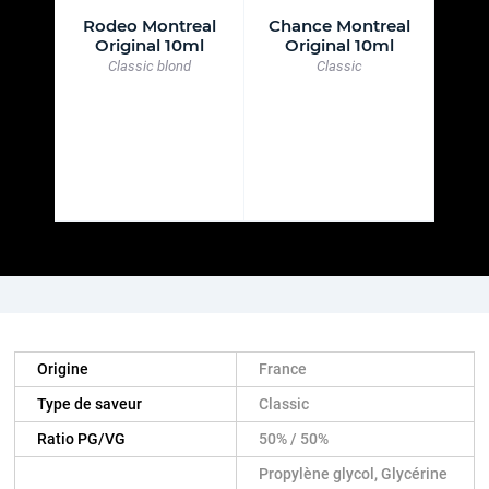
eal
Rodeo Montreal
Chance Montreal
Oa
ml
Original 10ml
Original 10ml
O
d
Classic blond
Classic
Classic 
Origine
France
Type de saveur
Classic
Ratio PG/VG
50% / 50%
Propylène glycol, Glycérine