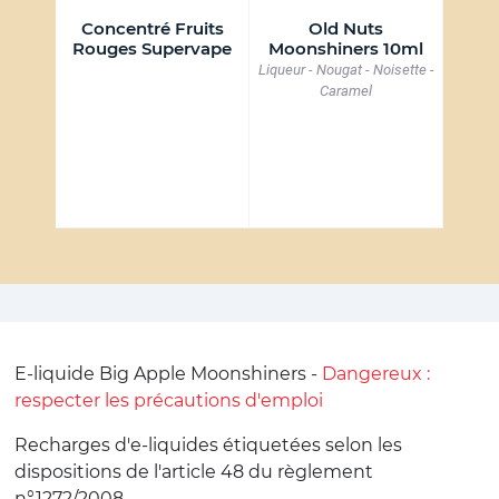
ls de
Concentré Fruits
Old Nuts
hiners
Rouges Supervape
Moonshiners 10ml
Moo
Liqueur - Nougat - Noisette -
Cassi
- Mûre
Caramel
E-liquide Big Apple Moonshiners -
Dangereux :
respecter les précautions d'emploi
Recharges d'e-liquides étiquetées selon les
dispositions de l'article 48 du règlement
n°1272/2008